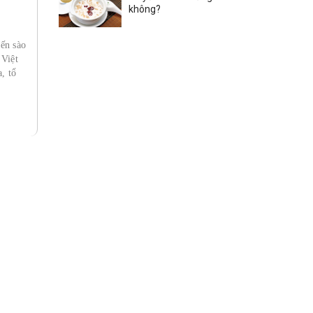
không?
ến sào
 Việt
, tổ