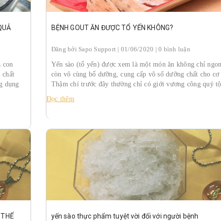
QUẢ
BỆNH GOUT ĂN ĐƯỢC TỔ YẾN KHÔNG?
Đăng bởi
Sapo Support
| 01/06/2020 | 0 bình luận
a con
Yến sào (tổ yến) được xem là một món ăn không chỉ ngo
 chất
còn vô cùng bổ dưỡng, cung cấp vô số dưỡng chất cho cơ 
g dụng
Thậm chí trước đây thường chỉ có giới vương công quý tộ
Đọc thêm
 THẾ
yến sào thực phẩm tuyệt vời đối với người bệnh