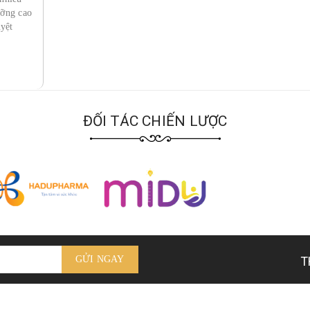
ưỡng cao
uyệt
ĐỐI TÁC CHIẾN LƯỢC
T
GỬI NGAY