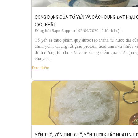
CÔNG DỤNG CỦA TỔ YẾN VÀ CÁCH DÙNG ĐẠT HIỆU 
CAO NHẤT
Đăng bởi
Sapo Support
| 02/06/2020 | 0 bình luận
Tổ yến là thực phẩm quý được tạo thành từ nước dãi củ
chim yếm. Chúng rất giàu protein, acid amin và nhiều vi
dinh dưỡng tốt cho sức khỏe. Cùng điểm qua những côn
của yến...
Đọc thêm
YẾN THÔ, YẾN TINH CHẾ, YẾN TƯƠI KHÁC NHAU NHƯ