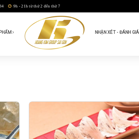
84
9h - 21h từ thứ 2 đến thứ 7
 PHẨM
NHẬN XÉT - ĐÁNH GI