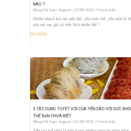
NÀO ?
Đăng bởi
Sapo Support
| 23/06/2020 | 0 bình luận
Nhiều khách hỏi em yến thô, yến tinh chế, yến tươi là n
nào mà sao giá cả trên lệch nhiều thế ?
Đọc thêm
5 TÁC DỤNG TUYỆT VỜI CỦA YẾN SÀO VỚI SỨC KHỎ
THỂ BẠN CHƯA BIẾT
Đăng bởi
Sapo Support
| 01/06/2020 | 0 bình luận
Yến sào (tổ yến) là một trong những món ăn nhận được 