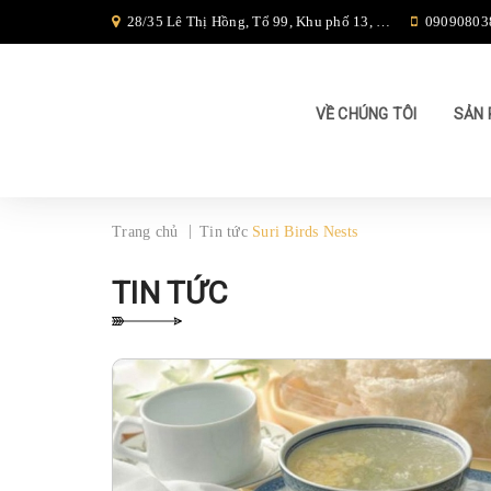
28/35 Lê Thị Hồng, Tổ 99, Khu phố 13, Phường 17, Quận Gò Vấp, TP Hồ Chí Minh,
09090803
VỀ CHÚNG TÔI
SẢN
|
Trang chủ
Tin tức
Suri Birds Nests
TIN TỨC