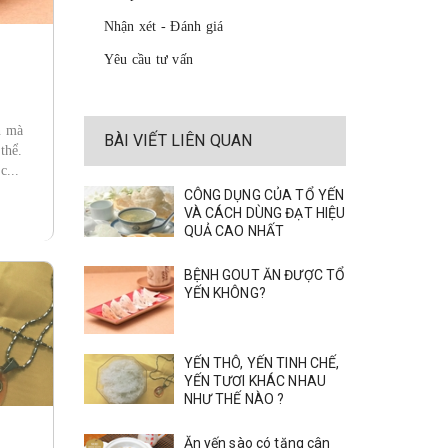
Nhận xét - Đánh giá
Yêu cầu tư vấn
n mà
BÀI VIẾT LIÊN QUAN
thể.
c...
CÔNG DỤNG CỦA TỔ YẾN
VÀ CÁCH DÙNG ĐẠT HIỆU
QUẢ CAO NHẤT
BỆNH GOUT ĂN ĐƯỢC TỔ
YẾN KHÔNG?
YẾN THÔ, YẾN TINH CHẾ,
YẾN TƯƠI KHÁC NHAU
NHƯ THẾ NÀO ?
Ăn yến sào có tăng cân