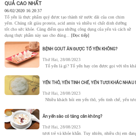
QUẢ CAO NHẤT
06/02/2020 16:20:37
Tổ yến là thực phẩm quý được tạo thành từ nước dãi của con chim
yếm. Chúng rất giàu protein, acid amin và nhiều vi chất dinh dưỡng
tốt cho sức khỏe. Cùng điểm qua những công dụng của yến và cách sử
dụng thực phẩm này sao cho đúng...
[Đọc tiếp]
BỆNH GOUT ĂN ĐƯỢC TỔ YẾN KHÔNG?
Thứ Hai, 28/08/2023
Tổ yến là gì? Tổ yến hay còn được gọi với tên khác
YẾN THÔ, YẾN TINH CHẾ, YẾN TƯƠI KHÁC NHAU
Thứ Hai, 28/08/2023
Nhiều khách hỏi em yến thô, yến tinh chế, yến tươi 
Ăn yến sào có tăng cân không?
Thứ Hai, 28/08/2023
tươi trẻ và khỏe khắn. Tuy nhiên, nhiều chị em đang