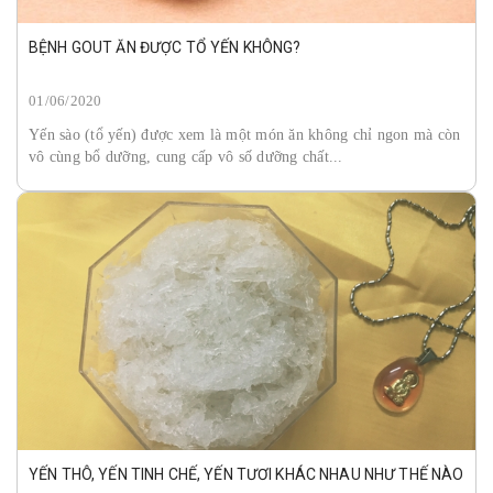
BỆNH GOUT ĂN ĐƯỢC TỔ YẾN KHÔNG?
01/06/2020
Yến sào (tổ yến) được xem là một món ăn không chỉ ngon mà còn
vô cùng bổ dưỡng, cung cấp vô số dưỡng chất...
YẾN THÔ, YẾN TINH CHẾ, YẾN TƯƠI KHÁC NHAU NHƯ THẾ NÀO