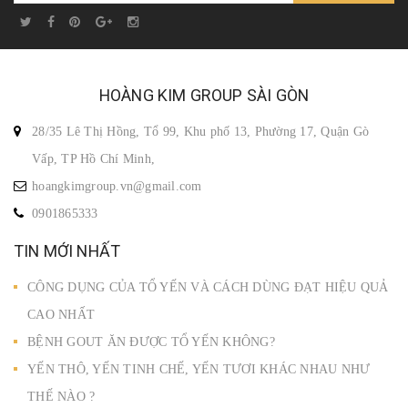
HOÀNG KIM GROUP SÀI GÒN
28/35 Lê Thị Hồng, Tổ 99, Khu phố 13, Phường 17, Quận Gò
Vấp, TP Hồ Chí Minh,
hoangkimgroup.vn@gmail.com
0901865333
TIN MỚI NHẤT
CÔNG DỤNG CỦA TỔ YẾN VÀ CÁCH DÙNG ĐẠT HIỆU QUẢ
CAO NHẤT
BỆNH GOUT ĂN ĐƯỢC TỔ YẾN KHÔNG?
YẾN THÔ, YẾN TINH CHẾ, YẾN TƯƠI KHÁC NHAU NHƯ
THẾ NÀO ?