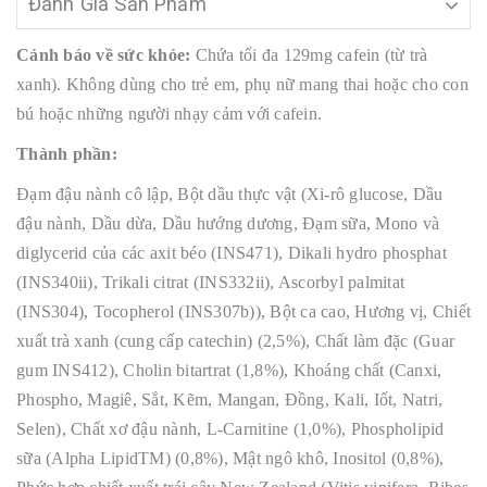
Đánh Giá Sản Phẩm
Cảnh báo về sức khỏe:
Chứa tối đa 129mg cafein (từ trà
xanh). Không dùng cho trẻ em, phụ nữ mang thai hoặc cho con
bú hoặc những người nhạy cảm với cafein.
Thành phần:
Đạm đậu nành cô lập, Bột dầu thực vật (Xi-rô glucose, Dầu
đậu nành, Dầu dừa, Dầu hướng dương, Đạm sữa, Mono và
diglycerid của các axit béo (INS471), Dikali hydro phosphat
(INS340ii), Trikali citrat (INS332ii), Ascorbyl palmitat
(INS304), Tocopherol (INS307b)), Bột ca cao, Hương vị, Chiết
xuất trà xanh (cung cấp catechin) (2,5%), Chất làm đặc (Guar
gum INS412), Cholin bitartrat (1,8%), Khoáng chất (Canxi,
Phospho, Magiê, Sắt, Kẽm, Mangan, Đồng, Kali, Iốt, Natri,
Selen), Chất xơ đậu nành, L-Carnitine (1,0%), Phospholipid
sữa (Alpha LipidTM) (0,8%), Mật ngô khô, Inositol (0,8%),