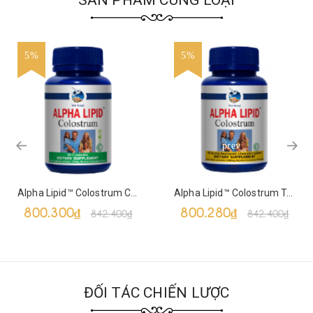
SẢN PHẨM CÙNG LOẠI
5%
5%
prev
Alpha Lipid™ Colostrum Capsules
Alpha Lipid™ Colostrum Tablets
800.300₫
800.280₫
842.400₫
842.400₫
ĐỐI TÁC CHIẾN LƯỢC