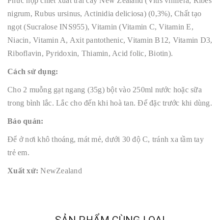
Phức hợp chiết xuất trái cây New Zealand (Vitis vinifera, Ribes
nigrum, Rubus ursinus, Actinidia deliciosa) (0,3%), Chất tạo
ngọt (Sucralose INS955), Vitamin (Vitamin C, Vitamin E,
Niacin, Vitamin A, Axit pantothenic, Vitamin B12, Vitamin D3,
Riboflavin, Pyridoxin, Thiamin, Acid folic, Biotin).
Cách sử dụng:
Cho 2 muỗng gạt ngang (35g) bột vào 250ml nước hoặc sữa
trong bình lắc. Lắc cho đến khi hoà tan. Để đặc trước khi dùng.
Bảo quản:
Để ở nơi khô thoáng, mát mẻ, dưới 30 độ C, tránh xa tầm tay
trẻ em.
Xuất xứ:
NewZealand