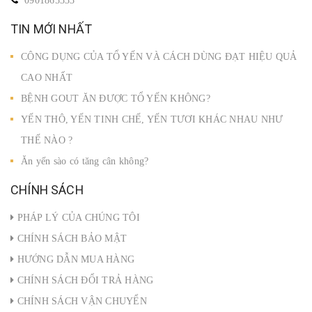
0901865333
TIN MỚI NHẤT
CÔNG DỤNG CỦA TỔ YẾN VÀ CÁCH DÙNG ĐẠT HIỆU QUẢ
CAO NHẤT
BỆNH GOUT ĂN ĐƯỢC TỔ YẾN KHÔNG?
YẾN THÔ, YẾN TINH CHẾ, YẾN TƯƠI KHÁC NHAU NHƯ
THẾ NÀO ?
Ăn yến sào có tăng cân không?
CHÍNH SÁCH
PHÁP LÝ CỦA CHÚNG TÔI
CHÍNH SÁCH BẢO MẬT
HƯỚNG DẪN MUA HÀNG
CHÍNH SÁCH ĐỔI TRẢ HÀNG
CHÍNH SÁCH VẬN CHUYỂN