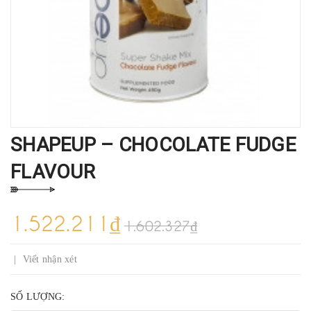
SHAPEUP – CHOCOLATE FUDGE
FLAVOUR
1.522.211₫
1.602.327₫
|
Viết nhận xét
SỐ LƯỢNG: